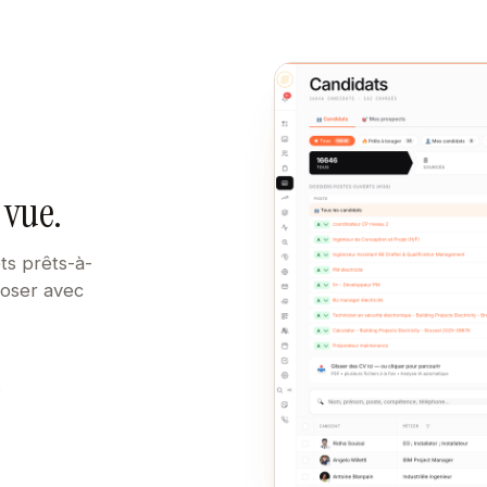
 vue.
ts prêts-à-
poser avec
e