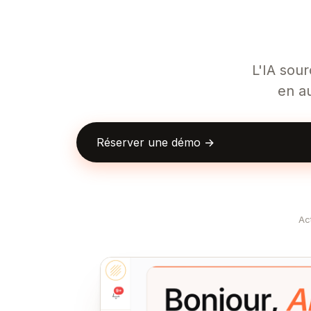
L'IA sour
en a
Réserver une démo →
Ac