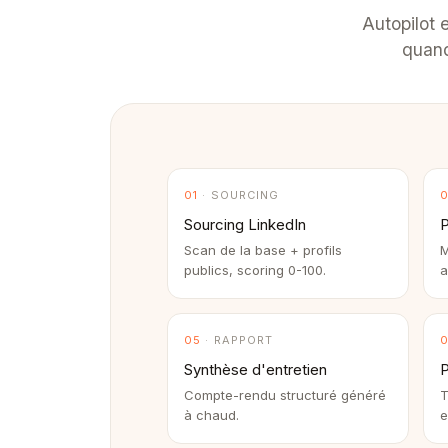
Autopilot 
quand 
01
· SOURCING
Sourcing LinkedIn
Scan de la base + profils
M
publics, scoring 0-100.
a
05
· RAPPORT
Synthèse d'entretien
P
Compte-rendu structuré généré
T
à chaud.
e