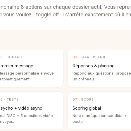
enchaîne 8 actions sur chaque dossier actif. Vous repre
vous voulez : toggle off, il s'arrête exactement où il en
02
· CONTACT
03
· Q&A · PLANIF
Premier message
Réponses & planning
essage personnalisé envoyé
Répond aux questions, propose
utomatiquement.
un créneau.
06
· TESTS
07
· SCORE
sycho + vidéo async
Scoring global
est DISC + 5 questions vidéo
Note d'adéquation candidat /
nvoyés.
poste.