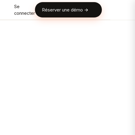
Se
Réserver une démo →
connecter