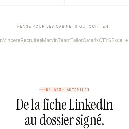
PENSÉ POUR LES CABINETS QUI QUITTENT
rn
Vincere
Recruitee
Marvin
TeamTailor
Carerix
OTYS
Excel +
N° 003
— AUTOPILOT
De la fiche LinkedIn
au dossier signé.