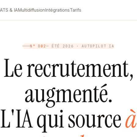
M
ATS & IA
Multidiffusion
Intégrations
Tarifs
N° 002
— ÉTÉ 2026 · AUTOPILOT IA
Le recrutement,
augmenté.
L'IA qui source
à