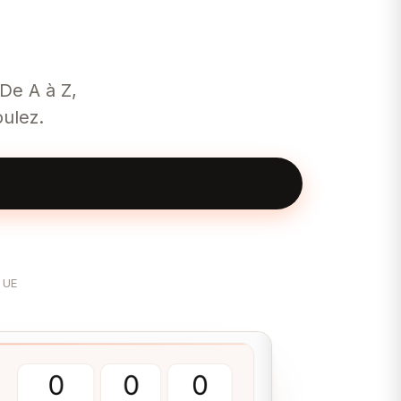
 De A à Z,
ulez.
 UE