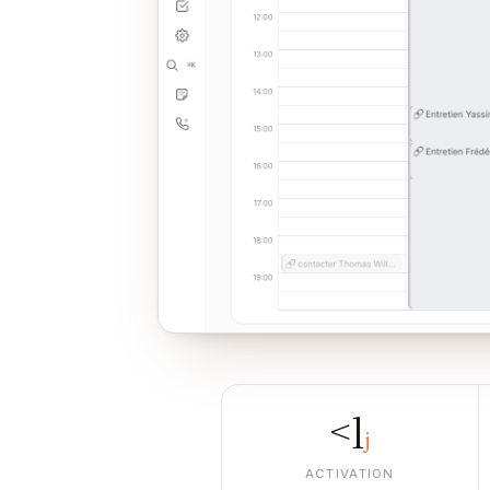
<1
j
ACTIVATION