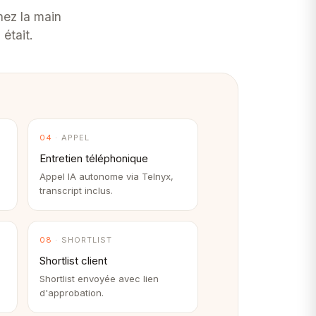
nez la main
 était.
04
· APPEL
Entretien téléphonique
Appel IA autonome via Telnyx,
transcript inclus.
08
· SHORTLIST
Shortlist client
Shortlist envoyée avec lien
d'approbation.