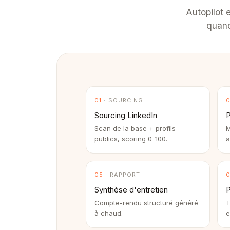
Autopilot 
quand 
01
· SOURCING
Sourcing LinkedIn
Scan de la base + profils
M
publics, scoring 0-100.
a
05
· RAPPORT
Synthèse d'entretien
P
Compte-rendu structuré généré
T
à chaud.
e