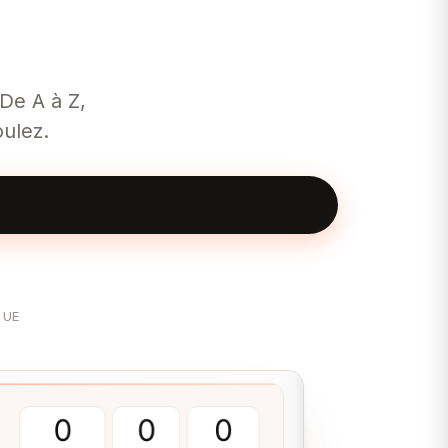
 De A à Z,
ulez.
 UE