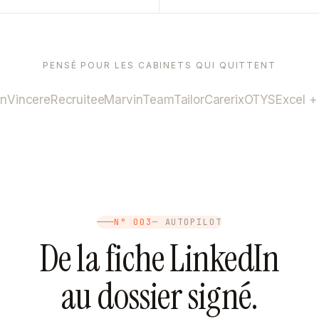
PENSÉ POUR LES CABINETS QUI QUITTENT
rn
Vincere
Recruitee
Marvin
TeamTailor
Carerix
OTYS
Excel +
N° 003
— AUTOPILOT
De la fiche LinkedIn
au dossier signé.