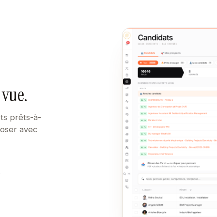
 vue.
ts prêts-à-
poser avec
e