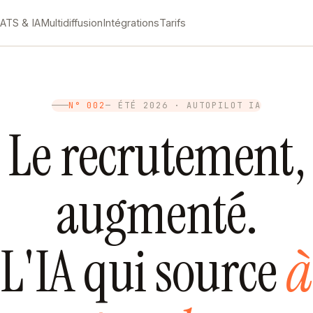
M
ATS & IA
Multidiffusion
Intégrations
Tarifs
N° 002
— ÉTÉ 2026 · AUTOPILOT IA
Le recrutement,
augmenté.
L'IA qui source
à