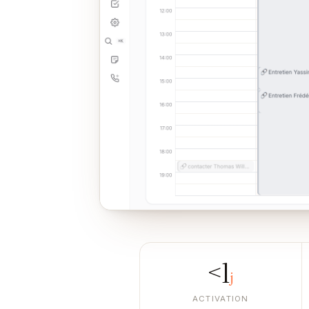
<1
j
ACTIVATION