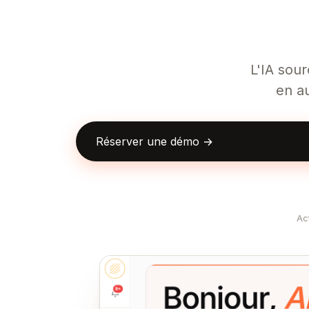
L'IA sour
en a
Réserver une démo →
Ac