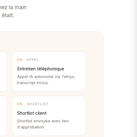
nez la main
 était.
04
· APPEL
Entretien téléphonique
Appel IA autonome via Telnyx,
transcript inclus.
08
· SHORTLIST
Shortlist client
Shortlist envoyée avec lien
d'approbation.