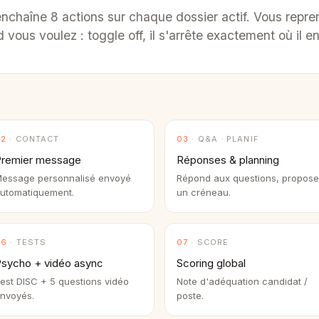
enchaîne 8 actions sur chaque dossier actif. Vous repre
vous voulez : toggle off, il s'arrête exactement où il en
02
· CONTACT
03
· Q&A · PLANIF
Premier message
Réponses & planning
essage personnalisé envoyé
Répond aux questions, propose
utomatiquement.
un créneau.
06
· TESTS
07
· SCORE
sycho + vidéo async
Scoring global
est DISC + 5 questions vidéo
Note d'adéquation candidat /
nvoyés.
poste.