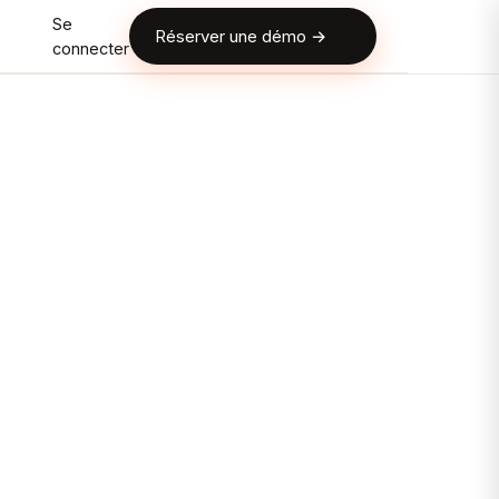
Se
Réserver une démo →
connecter