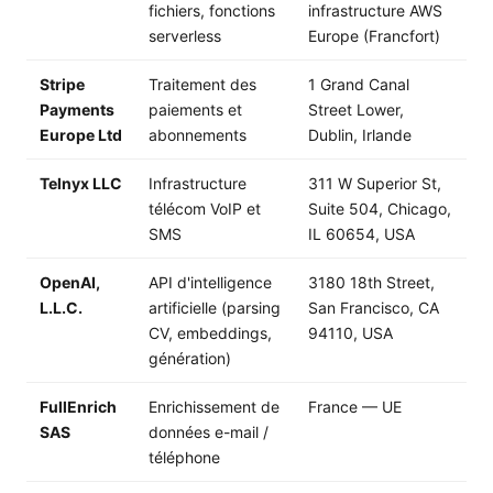
fichiers, fonctions
infrastructure AWS
serverless
Europe (Francfort)
Stripe
Traitement des
1 Grand Canal
Payments
paiements et
Street Lower,
Europe Ltd
abonnements
Dublin, Irlande
Telnyx LLC
Infrastructure
311 W Superior St,
télécom VoIP et
Suite 504, Chicago,
SMS
IL 60654, USA
OpenAI,
API d'intelligence
3180 18th Street,
L.L.C.
artificielle (parsing
San Francisco, CA
CV, embeddings,
94110, USA
génération)
FullEnrich
Enrichissement de
France — UE
SAS
données e-mail /
téléphone