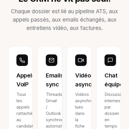
Chaque dossier est lié au pipeline ATS, aux
appels passés, aux emails échangés, aux
entretiens vidéo, aux factures.
Appels
Emails
Vidéo
Chat
VoIP
sync
async
équipe
Tous
Threads
Vidéos
Discussions
les
Gmail
asynchrones
internes
appels
/
lues
par
rattachés
Outlook
dans
dossier
au
synchronisés
la
en
candidat
automatiquement.
fiche
temps