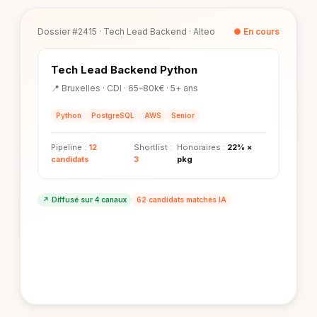
Dossier #2415 · Tech Lead Backend · Alteo
● En cours
Tech Lead Backend Python
📍 Bruxelles · CDI · 65–80k€ · 5+ ans
Python
PostgreSQL
AWS
Senior
Pipeline :
12
Shortlist :
Honoraires :
22% ×
candidats
3
pkg
↗ Diffusé sur 4 canaux
62 candidats matchés IA