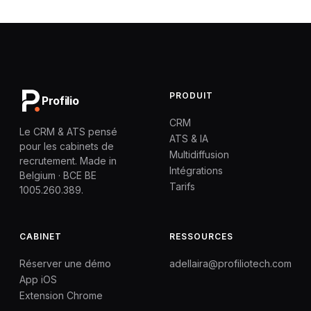
PRODUIT
Profilio
CRM
Le CRM & ATS pensé
ATS & IA
pour les cabinets de
Multidiffusion
recrutement. Made in
Intégrations
Belgium · BCE BE
Tarifs
1005.260.389.
CABINET
RESSOURCES
Réserver une démo
adellaira@profiliotech.com
App iOS
Extension Chrome