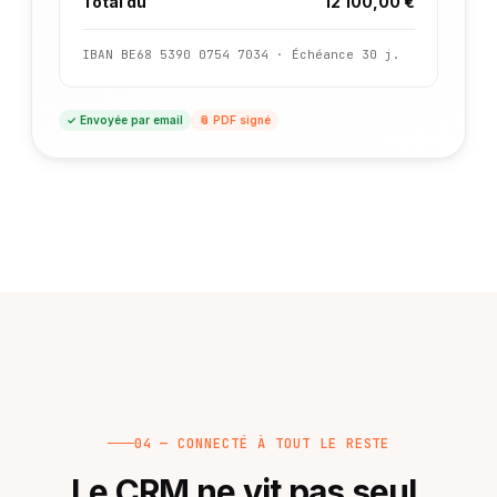
Total dû
12 100,00 €
IBAN BE68 5390 0754 7034 · Échéance 30 j.
✓ Envoyée par email
📎 PDF signé
04 — CONNECTÉ À TOUT LE RESTE
Le CRM ne vit pas seul.