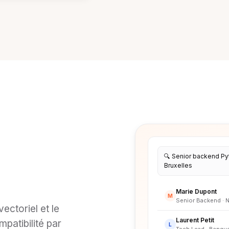
.
🔍 Senior backend Py
Bruxelles
Marie Dupont
M
Senior Backend · N
ectoriel et le
Laurent Petit
patibilité par
L
Tech Lead · Banque