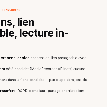
 ASYNCHRONE
ns, lien
le, lecture in-
personnalisables
par session, lien partageable avec
cam
côté candidat (MediaRecorder API natif, aucune
ent dans la fiche candidat — pas d'app tiers, pas de
rancfort
· RGPD-compliant · partage shortlist client