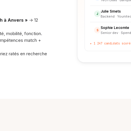
Julie Smets
J
Backend · Younited
ch à Anvers »
→ 12
Sophie Lecomte
S
, mobilité, fonction.
Senior dev · Spend
(compétences match +
▸ 1 247 candidats scoré
riez ratés en recherche