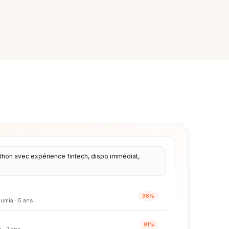
thon avec expérience fintech, dispo immédiat,
96%
umia · 5 ans
91%
 · 7 ans