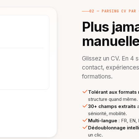
02 — PARSING CV PAR 
Plus jama
manuelle
Glissez un CV. En 4 s
contact, expériences
formations.
Tolérant aux format
structure quand même.
30+ champs extraits
a
séniorité, mobilité.
Multi-langue
: FR, EN, 
Dédoublonnage intell
un clic.