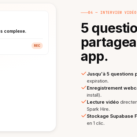
04 — INTERVIEW VIDÉO
5 questio
us complexe.
partageab
REC
app.
Jusqu'à 5 questions 
expiration.
Enregistrement web
install).
Lecture vidéo
directem
Spark Hire.
Stockage Supabase F
en 1 clic.