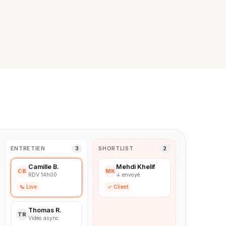
ENTRETIEN
SHORTLIST
3
2
Camille B.
Mehdi Khelif
CB
MK
RDV 14h00
↓ envoyé
📞 Live
✓ Client
Thomas R.
TR
Vidéo async