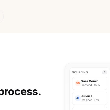
SOURCING
5
Sara Demir
SD
Frontend · 92%
 process.
Julien L.
JL
Designer · 87%