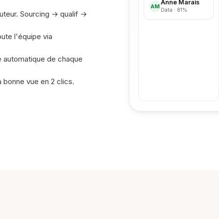
Anne Marais
AM
Data · 81%
uteur. Sourcing → qualif →
oute l'équipe via
que automatique de chaque
a bonne vue en 2 clics.