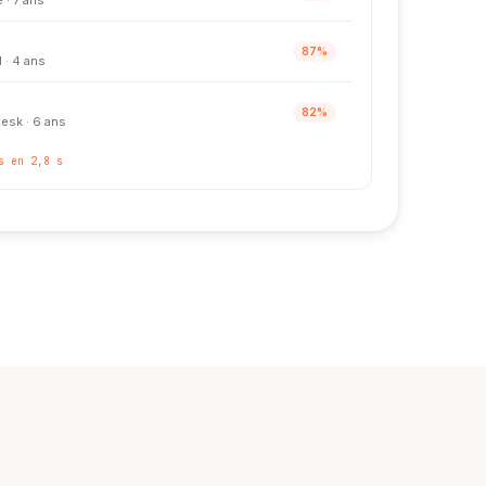
87%
 · 4 ans
82%
esk · 6 ans
s en 2,8 s